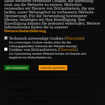
Diese Webseite verwendet Cookies, die notwendig
24.10.2023
sind, um die Webseite zu nutzen. Weiterhin
verwenden wir Dienste von Drittanbietern, die uns
CDU gründet Netzwerk für
helfen, unser Webangebot zu verbessern (Website-
Kommunalpolitikerinnen
Optmierung). Für die Verwendung bestimmter
Dienste, benötigen wir Ihre Einwilligung. Ihre
26.09.2023
Einwilligung können Sie jederzeit widerrufen. Weitere
Informationen finden Sie in unserer
Mitgliederversammlung der Rahdener
Datenschutzerklärung
.
Christdemokraten
Technisch notwendige Cookies (
Übersicht
)
18.09.2023
Die notwendigen Cookies werden allein für den
ordnungsgemäßen Gebrauch der Webseite benötigt.
CDU Rahden besichtigt Wasserwerk in
Cookies von Drittanbietern (
Übersicht
)
Wehe
Zur Optimierung unserer Webseite binden wir Dienste und
Angebote von Drittanbietern ein.
25.08.2023
Bürgermeister, CDU, SPD, FDP und
Alle akzeptieren
Auswahl speichern
Grüne sagen: NEIN zur
Teilzeitschließung des Krankenhauses
Rahden!
12.08.2023
Gemeinsame Stellungnahme von CDU,
SPD und FDP Rahden