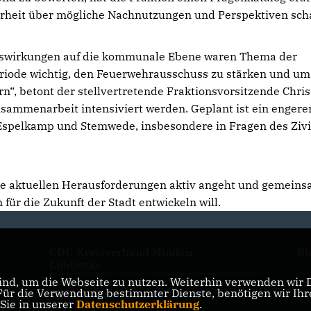
larheit über mögliche Nachnutzungen und Perspektiven scha
 Auswirkungen auf die kommunale Ebene waren Thema der
eriode wichtig, den Feuerwehrausschuss zu stärken und um
n“, betont der stellvertretende Fraktionsvorsitzende Chris
sammenarbeit intensiviert werden. Geplant ist ein engere
Espelkamp und Stemwede, insbesondere in Fragen des Zivi
die aktuellen Herausforderungen aktiv angeht und gemeins
ür die Zukunft der Stadt entwickeln will.
CDU Kreisverband Minden-
Bi
Lübbecke
nd, um die Webseite zu nutzen. Weiterhin verwenden wir Di
r die Verwendung bestimmter Dienste, benötigen wir Ihre 
CDU NRW
Dr
 Sie in unserer
Datenschutzerklärung
.