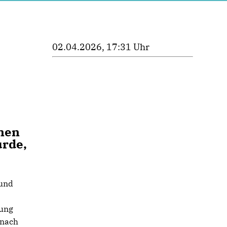
02.04.2026, 17:31 Uhr
inen
urde,
 und
gung
 nach