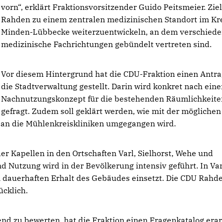
vorn“, erklärt Fraktionsvorsitzender Guido Peitsmeier. Ziel 
Rahden zu einem zentralen medizinischen Standort im Kr
Minden-Lübbecke weiterzuentwickeln, an dem verschied
medizinische Fachrichtungen gebündelt vertreten sind.
Vor diesem Hintergrund hat die CDU-Fraktion einen Antra
die Stadtverwaltung gestellt. Darin wird konkret nach ein
Nachnutzungskonzept für die bestehenden Räumlichkeite
gefragt. Zudem soll geklärt werden, wie mit der möglichen
an die Mühlenkreiskliniken umgegangen wird.
er Kapellen in den Ortschaften Varl, Sielhorst, Wehe und
d Nutzung wird in der Bevölkerung intensiv geführt. In Var
den dauerhaften Erhalt des Gebäudes einsetzt. Die CDU Rahd
cklich.
end zu bewerten, hat die Fraktion einen Fragenkatalog erar