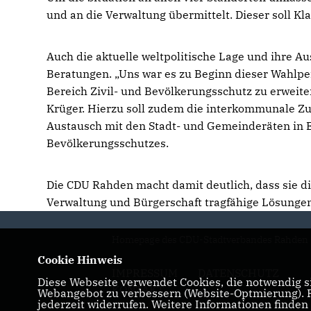
und an die Verwaltung übermittelt. Dieser soll K
Auch die aktuelle weltpolitische Lage und ihre
Beratungen. „Uns war es zu Beginn dieser Wahlp
Bereich Zivil- und Bevölkerungsschutz zu erweiter
Krüger. Hierzu soll zudem die interkommunale Zu
Austausch mit den Stadt- und Gemeinderäten in 
Bevölkerungsschutzes.
Die CDU Rahden macht damit deutlich, dass sie 
Verwaltung und Bürgerschaft tragfähige Lösungen f
Homepage des CDU-Stadtverbandes Rahden
Cookie Hinweis
IMPRESSUM
DATENSCHUTZ
Diese Webseite verwendet Cookies, die notwendig si
KONTAKT
Webangebot zu verbessern (Website-Optmierung). Fü
jederzeit widerrufen. Weitere Informationen finden