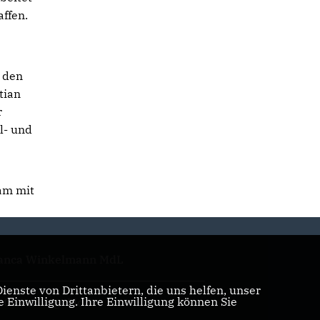
ffen.
 den
tian
r
l- und
am mit
anca Winkelmann MdL
enste von Drittanbietern, die uns helfen, unser
Einwilligung. Ihre Einwilligung können Sie
. Oliver Vogt MdB