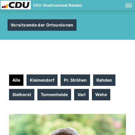
CDU-Stadtverband Rahden
Vorsitzende der Ortsunionen
Alle
Kleinendorf
Pr. Ströhen
Rahden
Sielhorst
Tonnenheide
Varl
Wehe