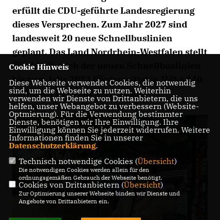
erfüllt die CDU-geführte Landesregierung
dieses Versprechen. Zum Jahr 2027 sind
landesweit 20 neue Schnellbuslinien
geplant. Das Land Nordrhein-Westfalen stellt
für den Betrieb der neuen Schnellbuslinien
Cookie Hinweis
bis zum Jahr 2032 Fördermittel in Höhe 140
Diese Webseite verwendet Cookies, die notwendig
sind, um die Webseite zu nutzen. Weiterhin
Millionen Euro zur Verfügung.
verwenden wir Dienste von Drittanbietern, die uns
helfen, unser Webangebot zu verbessern (Website-
Optmierung). Für die Verwendung bestimmter
Dienste, benötigen wir Ihre Einwilligung. Ihre
Einwilligung können Sie jederzeit widerrufen. Weitere
Informationen finden Sie in unserer
Datenschutzerklärung
.
Technisch notwendige Cookies (
Übersicht
)
Die notwendigen Cookies werden allein für den
ordnungsgemäßen Gebrauch der Webseite benötigt.
Cookies von Drittanbietern (
Übersicht
)
Zur Optimierung unserer Webseite binden wir Dienste und
Angebote von Drittanbietern ein.