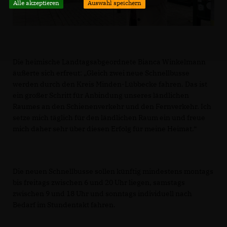
Alle akzeptieren
Auswahl speichern
Die heimische Landtagsabgeordnete Bianca Winkelmann
äußerte sich erfreut: „Gleich zwei neue Schnellbusse
werden durch den Kreis Minden-Lübbecke fahren. Das ist
ein großer Schritt für Anbindung unseres ländlichen
Raumes an den Schienenverkehr und den Fernverkehr. Ich
setze mich täglich für den ländlichen Raum ein und freue
mich daher sehr über diesen Erfolg für meine Heimat.“
Die neuen Schnellbusse sollen künftig mindestens montags
bis freitags zwischen 6 und 20 Uhr liegen, samstags
zwischen 9 und 18 Uhr und sonntags individuell nach
Bedarf im Stundentakt fahren.