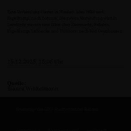
Eine Verbindung startet in Minden, über Hille und
Espelkamp, nach Bohmte. Die zweite Verbindung wird in
Lemförde starten und fährt über Stemwede, Rahden,
Espelkamp, Lübbecke und Hüllhorst nach Bad Oeynhausen.
15.12.2025, 15:06 Uhr
Quelle:
Bianca Winkelmann
Homepage des CDU-Stadtverbandes Rahden