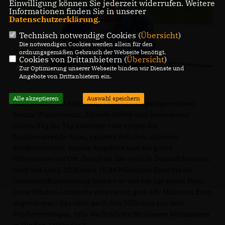
Einwilligung können Sie jederzeit widerrufen. Weitere
Informationen finden Sie in unserer
Datenschutzerklärung
.
Technisch notwendige Cookies (
Übersicht
)
Die notwendigen Cookies werden allein für den
ordnungsgemäßen Gebrauch der Webseite benötigt.
Cookies von Drittanbietern (
Übersicht
)
Zur Optimierung unserer Webseite binden wir Dienste und
Angebote von Drittanbietern ein.
Alle akzeptieren
Auswahl speichern
Dazu erklärt die heimische CDU-Landtagsabgeordnete
Bianca Winkelmann: „Unsere Städte und Gemeinden
leisten Tag für Tag Enormes – sie sorgen für
funktionierende Kitas, sanierte Schulen, sicheren
Straßenverkehr, soziale Angebote und ein gutes
Miteinander vor Ort. Damit sie das auch in Zukunft können,
stellt das Land 2026 rund 16,84 Milliarden Euro für die
Gemeindefinanzierung bereit – so viel wie nie zuvor. Dem
Kreis Minden-Lübbecke wird davon gute 187 Millionen Euro
zugewiesen – das sind, nach den Millionen aus dem
Sondervermögen, tolle Nachrichten für unsere Kommunen