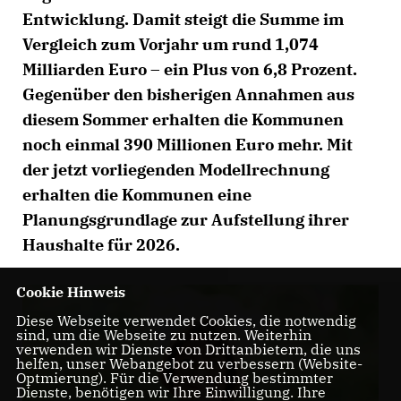
Entwicklung. Damit steigt die Summe im
Vergleich zum Vorjahr um rund 1,074
Milliarden Euro – ein Plus von 6,8 Prozent.
Gegenüber den bisherigen Annahmen aus
diesem Sommer erhalten die Kommunen
noch einmal 390 Millionen Euro mehr. Mit
der jetzt vorliegenden Modellrechnung
erhalten die Kommunen eine
Planungsgrundlage zur Aufstellung ihrer
Haushalte für 2026.
Cookie Hinweis
Diese Webseite verwendet Cookies, die notwendig
sind, um die Webseite zu nutzen. Weiterhin
verwenden wir Dienste von Drittanbietern, die uns
helfen, unser Webangebot zu verbessern (Website-
Optmierung). Für die Verwendung bestimmter
Dienste, benötigen wir Ihre Einwilligung. Ihre