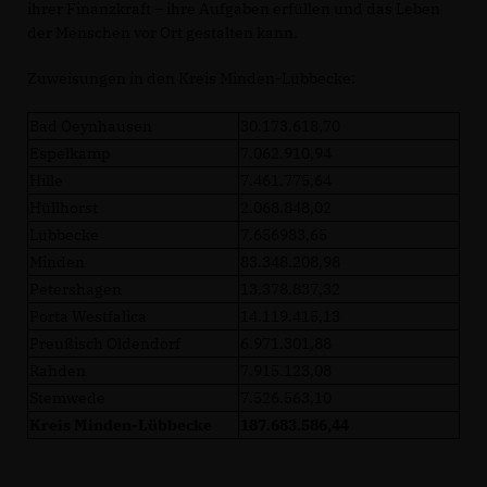
ihrer Finanzkraft – ihre Aufgaben erfüllen und das Leben
der Menschen vor Ort gestalten kann.
Zuweisungen in den Kreis Minden-Lübbecke:
Bad Oeynhausen
30.173.618,70
Espelkamp
7.062.910,94
Hille
7.461.775,64
Hüllhorst
2.068.848,02
Lübbecke
7.656983,65
Minden
83.348.208,98
Petershagen
13.378.837,32
Porta Westfalica
14.119.415,13
Preußisch Oldendorf
6.971.301,88
Rahden
7.915.123,08
Stemwede
7.526.563,10
Kreis Minden-Lübbecke
187.683.586,44