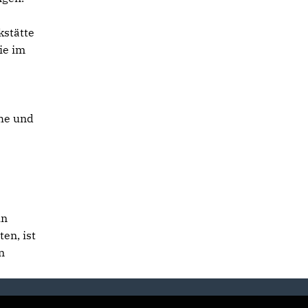
kstätte
ie im
che und
in
en, ist
n