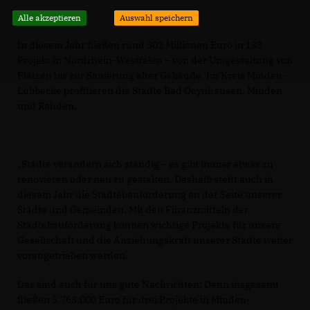
Alle akzeptieren
Auswahl speichern
In diesem Jahr fließen rund 302 Millionen Euro in 133
Projekt in Nordrhein-Westfalen – von der Umgestaltung von
Plätzen bis zur Sanierung alter Gebäude. Im Kreis Minden-
Lübbecke profitieren die Städte Bad Oeynhausen, Minden
und Rahden.
Städte verändern sich ständig – es gibt immer etwas zu
renovieren oder neu zu gestalten. Deshalb steht auch in
diesem Jahr die Städtebauförderung an der Seite unserer
Städte und Gemeinden. Mit den Finanzmitteln der
Städtebauförderung können wichtige Projekte für unsere
Gesellschaft und die Anziehungskraft unserer Städte weiter
vorangetrieben werden.
Das sind auch für uns gute Nachrichten: Denn insgesamt
fließen 5.763.000 Euro für drei Projekte in Minden-