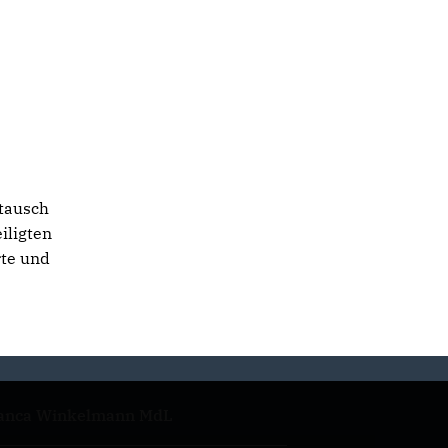
tausch
iligten
rte und
anca Winkelmann MdL