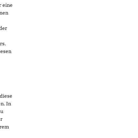
r eine
nnen
der
rs.
iesen
 diese
n. In
zu
er
hrem