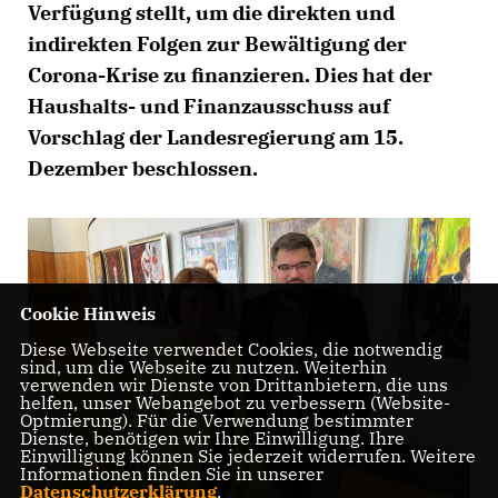
Verfügung stellt, um die direkten und
indirekten Folgen zur Bewältigung der
Corona-Krise zu finanzieren. Dies hat der
Haushalts- und Finanzausschuss auf
Vorschlag der Landesregierung am 15.
Dezember beschlossen.
Cookie Hinweis
Diese Webseite verwendet Cookies, die notwendig
sind, um die Webseite zu nutzen. Weiterhin
verwenden wir Dienste von Drittanbietern, die uns
helfen, unser Webangebot zu verbessern (Website-
Optmierung). Für die Verwendung bestimmter
Dienste, benötigen wir Ihre Einwilligung. Ihre
Einwilligung können Sie jederzeit widerrufen. Weitere
Informationen finden Sie in unserer
Datenschutzerklärung
.