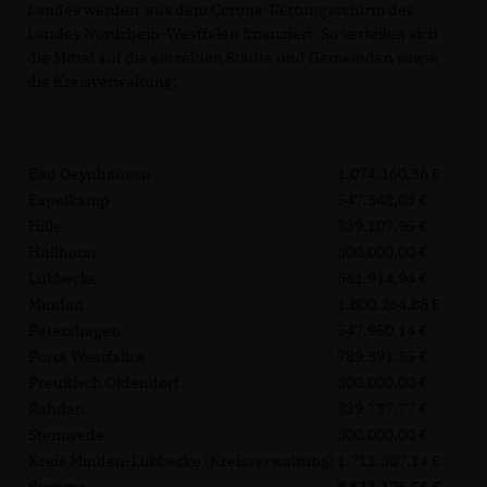
Landes werden aus dem Corona-Rettungsschirm des
Landes Nordrhein-Westfalen finanziert. So verteilen sich
die Mittel auf die einzelnen Städte und Gemeinden sowie
die Kreisverwaltung:
Bad Oeynhausen
1.074.160,36
Espelkamp
547.342,03
Hille
339.107,95
Hüllhorst
300.000,00
Lübbecke
561.914,94
Minden
1.800.264,88
Petershagen
547.950,14
Porta Westfalica
789.391,35
Preußisch Oldendorf
300.000,00
Rahden
339.737,77
Stemwede
300.000,00
Kreis Minden-Lübbecke (Kreisverwaltung)
1.711.307,14
Summe
8.611.176,56