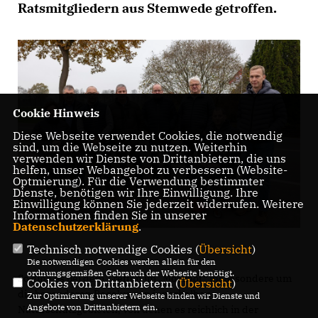
Ratsmitgliedern aus Stemwede getroffen.
Cookie Hinweis
Diese Webseite verwendet Cookies, die notwendig
sind, um die Webseite zu nutzen. Weiterhin
verwenden wir Dienste von Drittanbietern, die uns
helfen, unser Webangebot zu verbessern (Website-
Optmierung). Für die Verwendung bestimmter
Dienste, benötigen wir Ihre Einwilligung. Ihre
Einwilligung können Sie jederzeit widerrufen. Weitere
Informationen finden Sie in unserer
Datenschutzerklärung
.
Technisch notwendige Cookies (
Übersicht
)
Die notwendigen Cookies werden allein für den
ordnungsgemäßen Gebrauch der Webseite benötigt.
So ging es bei dem Treffen im „Moorhof“ insbesondere um
Cookies von Drittanbietern (
Übersicht
)
die besonderen Regelungen innerhalb von
Zur Optimierung unserer Webseite binden wir Dienste und
Angebote von Drittanbietern ein.
Naturschutzgebieten, von denen es reichlich in der